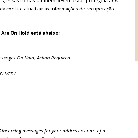
os, essas contas também devem estar protegidas. Os
 da conta e atualizar as informações de recuperação
Are On Hold está abaixo:
essages On Hold, Action Required
ELIVERY
 5 incoming messages for your address as part of a