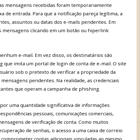
árias mensagens recebidas foram temporariamente
xa de entrada. Para que a notificação pareça legítima, a
tes, assuntos ou datas dos e-mails pendentes. Em
r as mensagens clicando em um botão ou hiperlink
nenhum e-mail. Em vez disso, os destinatários são
que imita um portal de login de conta de e-mail. O site
usuário sob o pretexto de verificar a propriedade da
as mensagens pendentes. Na realidade, as credenciais
acantes que operam a campanha de phishing.
or uma quantidade significativa de informações
respondências pessoais, comunicações comerciais,
 mensagens de verificação de conta. Como muitos
ecuperação de senhas, o acesso a uma caixa de correio
 comprometer contas adicionais vinculadas ao mesmo