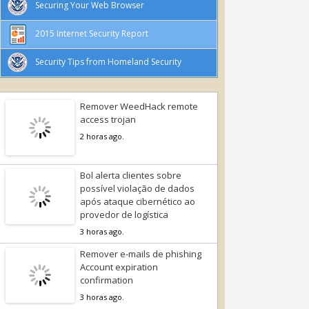
Securing Your Web Browser
2015 Internet Security Report
Security Tips from Homeland Security
Remover WeedHack remote
access trojan
2 horas ago.
Bol alerta clientes sobre
possível violação de dados
após ataque cibernético ao
provedor de logística
3 horas ago.
Remover e-mails de phishing
Account expiration
confirmation
3 horas ago.