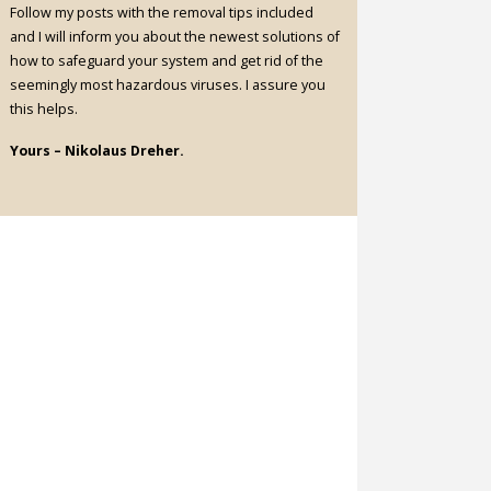
Follow my posts with the removal tips included
and I will inform you about the newest solutions of
how to safeguard your system and get rid of the
seemingly most hazardous viruses. I assure you
this helps.
Yours – Nikolaus Dreher.