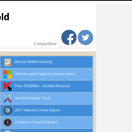
ld
Compartilhar:
Bitcoin Wallet Hacking
How to avoid support phone scams
Free TDSSKiller - Rootkit Removal
Norton Resque Tools
2017 Internet Crime Report
Common Froud Schemes