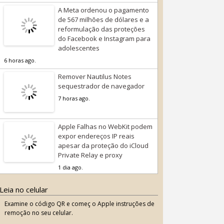
A Meta ordenou o pagamento
de 567 milhões de dólares e a
reformulação das proteções
do Facebook e Instagram para
adolescentes
6 horas ago.
Remover Nautilus Notes
sequestrador de navegador
7 horas ago.
Apple Falhas no WebKit podem
expor endereços IP reais
apesar da proteção do iCloud
Private Relay e proxy
1 dia ago.
Leia no celular
Examine o código QR e começ o Apple instruções de
remoção no seu celular.