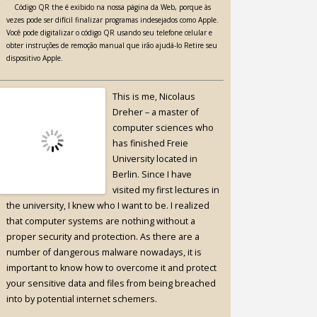
Código QR the é exibido na nossa página da Web, porque às
vezes pode ser difícil finalizar programas indesejados como Apple.
Você pode digitalizar o código QR usando seu telefone celular e
obter instruções de remoção manual que irão ajudá-lo Retire seu
dispositivo Apple.
This is me, Nicolaus
Dreher – a master of
computer sciences who
has finished Freie
University located in
Berlin. Since I have
visited my first lectures in
the university, I knew who I want to be. I realized
that computer systems are nothing without a
proper security and protection. As there are a
number of dangerous malware nowadays, it is
important to know how to overcome it and protect
your sensitive data and files from being breached
into by potential internet schemers.