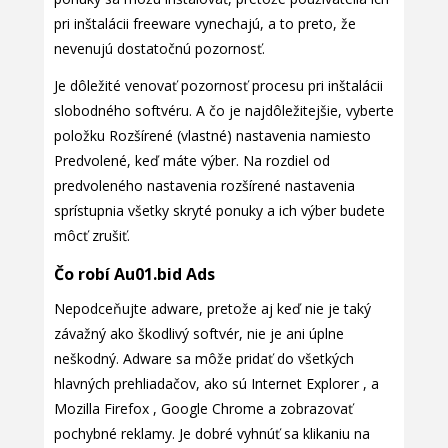
pri inštalácii freeware vynechajú, a to preto, že
nevenujú dostatočnú pozornosť.
Je dôležité venovať pozornosť procesu pri inštalácii
slobodného softvéru. A čo je najdôležitejšie, vyberte
položku Rozšírené (vlastné) nastavenia namiesto
Predvolené, keď máte výber. Na rozdiel od
predvoleného nastavenia rozšírené nastavenia
sprístupnia všetky skryté ponuky a ich výber budete
môcť zrušiť.
Čo robí Au01.bid Ads
Nepodceňujte adware, pretože aj keď nie je taký
závažný ako škodlivý softvér, nie je ani úplne
neškodný. Adware sa môže pridať do všetkých
hlavných prehliadačov, ako sú Internet Explorer , a
Mozilla Firefox , Google Chrome a zobrazovať
pochybné reklamy. Je dobré vyhnúť sa klikaniu na