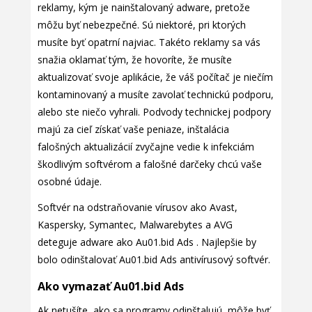
reklamy, kým je nainštalovaný adware, pretože
môžu byť nebezpečné. Sú niektoré, pri ktorých
musíte byť opatrní najviac. Takéto reklamy sa vás
snažia oklamať tým, že hovoríte, že musíte
aktualizovať svoje aplikácie, že váš počítač je niečím
kontaminovaný a musíte zavolať technickú podporu,
alebo ste niečo vyhrali. Podvody technickej podpory
majú za cieľ získať vaše peniaze, inštalácia
falošných aktualizácií zvyčajne vedie k infekciám
škodlivým softvérom a falošné darčeky chcú vaše
osobné údaje.
Softvér na odstraňovanie vírusov ako Avast,
Kaspersky, Symantec, Malwarebytes a AVG
deteguje adware ako Au01.bid Ads . Najlepšie by
bolo odinštalovať Au01.bid Ads antivírusový softvér.
Ako vymazať Au01.bid Ads
Ak netušíte, ako sa programy odinštalujú, môže byť