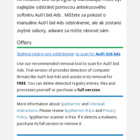
najlepšie odstrániť pomocou antivírusového
softvéru Au01.bid Ads . Môžete sa pokúsiť o
manuálne Au01.bid Ads odstránenie, ale ak zostanú
zvyšné súbory, adware sa môže obnoviť sám.
Offers
Stiahnuť nástroj pre odstránenie
to scan for
Au01.bid Ads
Use our recommended removal tool to scan for Au01.bid
Ads. Trial version of provides detection of computer
threats like Au01.bid Ads and assists in its removal for
FREE
. You can delete detected registry entries, files and
processes yourself or purchase a
full version
.
More information about
SpyWarrior
and
Uninstall
Instructions
. Please review
SpyWarrior EULA
and
Privacy
Policy
. SpyWarrior scanner is free. If it detects a malware,
purchase its full version to remove it.