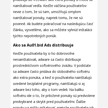
nainštalovať vedľa. Keďže väčšina používateľov
nevie o tom, že sú tam, umožňujú omylom
nainštalovať ponuky, napriek tomu, že nie sú
povinné. Ak budete pokračovať na nasledujúcu časť
článku, vysvetlíme, ako sa môžete vyhnúť inštalácii
týchto nepotrebných ponúk.
Ako sa Au01.bid Ads distribuuje
Keďže používatelia by si ho dobrovoľne
nenainštalovali, adware sa často distribuuje
prostredníctvom softvérového zväzku. V podstate
sa adware často pridáva do slobodného softvéru
ako extra ponuka, a keď si používatelia nainštalujú
uvedené bezplatné programy, nainštalujú si aj
adware bez toho, aby o tom vedeli. Na balíku
softvéru ide o to, že priložené ponuky sú predvolene
predvybrané a skryté pred používateľmi. Ďalšie
ponuky sa môžu inštalovať, pretože používatelia ich