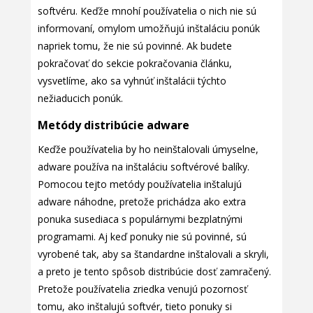
softvéru. Keďže mnohí používatelia o nich nie sú
informovaní, omylom umožňujú inštaláciu ponúk
napriek tomu, že nie sú povinné. Ak budete
pokračovať do sekcie pokračovania článku,
vysvetlíme, ako sa vyhnúť inštalácii týchto
nežiaducich ponúk.
Metódy distribúcie adware
Keďže používatelia by ho neinštalovali úmyselne,
adware používa na inštaláciu softvérové balíky.
Pomocou tejto metódy používatelia inštalujú
adware náhodne, pretože prichádza ako extra
ponuka susediaca s populárnymi bezplatnými
programami. Aj keď ponuky nie sú povinné, sú
vyrobené tak, aby sa štandardne inštalovali a skryli,
a preto je tento spôsob distribúcie dosť zamračený.
Pretože používatelia zriedka venujú pozornosť
tomu, ako inštalujú softvér, tieto ponuky si