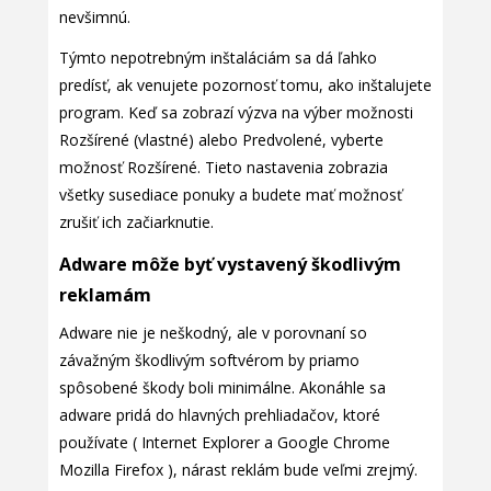
nevšimnú.
Týmto nepotrebným inštaláciám sa dá ľahko
predísť, ak venujete pozornosť tomu, ako inštalujete
program. Keď sa zobrazí výzva na výber možnosti
Rozšírené (vlastné) alebo Predvolené, vyberte
možnosť Rozšírené. Tieto nastavenia zobrazia
všetky susediace ponuky a budete mať možnosť
zrušiť ich začiarknutie.
Adware môže byť vystavený škodlivým
reklamám
Adware nie je neškodný, ale v porovnaní so
závažným škodlivým softvérom by priamo
spôsobené škody boli minimálne. Akonáhle sa
adware pridá do hlavných prehliadačov, ktoré
používate ( Internet Explorer a Google Chrome
Mozilla Firefox ), nárast reklám bude veľmi zrejmý.