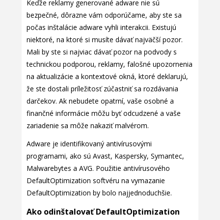
Keďže reklamy generované adware nie sú
bezpečné, dôrazne vám odporúčame, aby ste sa
počas inštalácie adware vyhli interakcii. Existujú
niektoré, na ktoré si musíte dávať najväčší pozor.
Mali by ste si najviac dávať pozor na podvody s
technickou podporou, reklamy, falošné upozornenia
na aktualizácie a kontextové okná, ktoré deklarujú,
že ste dostali príležitosť zúčastniť sa rozdávania
darčekov. Ak nebudete opatrní, vaše osobné a
finančné informácie môžu byť odcudzené a vaše
zariadenie sa môže nakaziť malvérom.
Adware je identifikovaný antivírusovými
programami, ako sú Avast, Kaspersky, Symantec,
Malwarebytes a AVG. Použitie antivírusového
DefaultOptimization softvéru na vymazanie
DefaultOptimization by bolo najjednoduchšie.
Ako odinštalovať DefaultOptimization