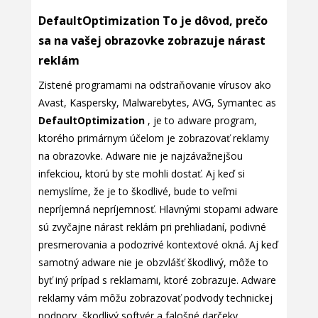
DefaultOptimization To je dôvod, prečo
sa na vašej obrazovke zobrazuje nárast
reklám
Zistené programami na odstraňovanie vírusov ako
Avast, Kaspersky, Malwarebytes, AVG, Symantec as
DefaultOptimization
, je to adware program,
ktorého primárnym účelom je zobrazovať reklamy
na obrazovke. Adware nie je najzávažnejšou
infekciou, ktorú by ste mohli dostať. Aj keď si
nemyslíme, že je to škodlivé, bude to veľmi
nepríjemná nepríjemnosť. Hlavnými stopami adware
sú zvyčajne nárast reklám pri prehliadaní, podivné
presmerovania a podozrivé kontextové okná. Aj keď
samotný adware nie je obzvlášť škodlivý, môže to
byť iný prípad s reklamami, ktoré zobrazuje. Adware
reklamy vám môžu zobrazovať podvody technickej
podpory, škodlivý softvér a falošné darčeky.