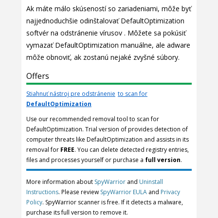
Ak máte málo skúseností so zariadeniami, môže byť
najjednoduchšie odinštalovať DefaultOptimization
softvér na odstránenie vírusov . Môžete sa pokúsiť
vymazať DefaultOptimization manuálne, ale adware
môže obnoviť, ak zostanú nejaké zvyšné súbory.
Offers
Stiahnuť nástroj pre odstránenie
to scan for
DefaultOptimization
Use our recommended removal tool to scan for
DefaultOptimization. Trial version of provides detection of
computer threats like DefaultOptimization and assists in its
removal for
FREE
. You can delete detected registry entries,
files and processes yourself or purchase a
full version
.
More information about
SpyWarrior
and
Uninstall
Instructions
. Please review
SpyWarrior EULA
and
Privacy
Policy
. SpyWarrior scanner is free. If it detects a malware,
purchase its full version to remove it.