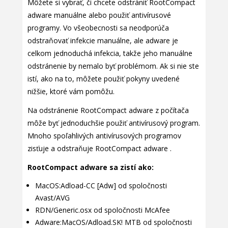
Môžete si vybrať, či chcete odstrániť RootCompact
adware manuálne alebo použiť antivírusové
programy. Vo všeobecnosti sa neodporúča
odstraňovať infekcie manuálne, ale adware je
celkom jednoduchá infekcia, takže jeho manuálne
odstránenie by nemalo byť problémom. Ak si nie ste
istí, ako na to, môžete použiť pokyny uvedené
nižšie, ktoré vám pomôžu.
Na odstránenie RootCompact adware z počítača
môže byť jednoduchšie použiť antivírusový program.
Mnoho spoľahlivých antivírusových programov
zisťuje a odstraňuje RootCompact adware .
RootCompact adware sa zistí ako:
MacOS:Adload-CC [Adw] od spoločnosti
Avast/AVG
RDN/Generic.osx od spoločnosti McAfee
Adware:MacOS/Adload.SK! MTB od spoločnosti