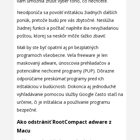
vám umožnia zrušiť výber toho, čo nechcete.
Neodporúča sa povoliť inštaláciu žiadnych ďalších
ponúk, pretože budú pre vás zbytočné. Neslúžia
žiadnej funkcii a počítač naplníte iba nevyžiadanou
poštou, ktorej sa neskôr môže ťažko zbaviť.
Mali by ste byť opatrní aj pri bezplatných
programoch všeobecne. Veľa freeware je len
maskovaný adware, únoscovia prehliadačov a
potenciálne nechcené programy (PUP). Dôrazne
odporúčame preskúmať programy pred ich
inštaláciou v budúcnosti. Dokonca aj jednoduché
vyhľadávanie pomocou služby Google často stačí na
určenie, či je inštalácia a používanie programu
bezpečné.
Ako odstrániť RootCompact adware z
Macu