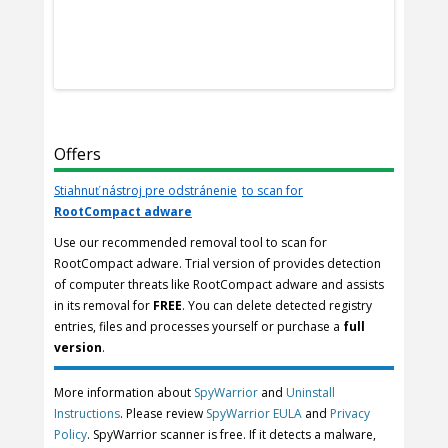
Offers
Stiahnuť nástroj pre odstránenie
to scan for
RootCompact adware
Use our recommended removal tool to scan for
RootCompact adware. Trial version of provides detection
of computer threats like RootCompact adware and assists
in its removal for
FREE
. You can delete detected registry
entries, files and processes yourself or purchase a
full
version
.
More information about
SpyWarrior
and
Uninstall
Instructions
. Please review
SpyWarrior EULA
and
Privacy
Policy
. SpyWarrior scanner is free. If it detects a malware,