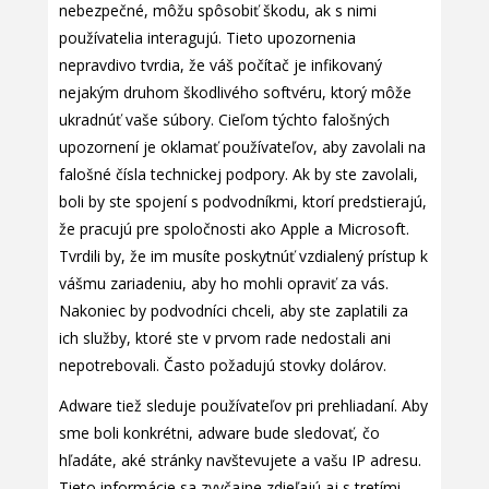
nebezpečné, môžu spôsobiť škodu, ak s nimi
používatelia interagujú. Tieto upozornenia
nepravdivo tvrdia, že váš počítač je infikovaný
nejakým druhom škodlivého softvéru, ktorý môže
ukradnúť vaše súbory. Cieľom týchto falošných
upozornení je oklamať používateľov, aby zavolali na
falošné čísla technickej podpory. Ak by ste zavolali,
boli by ste spojení s podvodníkmi, ktorí predstierajú,
že pracujú pre spoločnosti ako Apple a Microsoft.
Tvrdili by, že im musíte poskytnúť vzdialený prístup k
vášmu zariadeniu, aby ho mohli opraviť za vás.
Nakoniec by podvodníci chceli, aby ste zaplatili za
ich služby, ktoré ste v prvom rade nedostali ani
nepotrebovali. Často požadujú stovky dolárov.
Adware tiež sleduje používateľov pri prehliadaní. Aby
sme boli konkrétni, adware bude sledovať, čo
hľadáte, aké stránky navštevujete a vašu IP adresu.
Tieto informácie sa zvyčajne zdieľajú aj s tretími