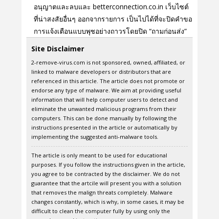
อนุญาตและลบและ betterconnection.co.in เว็บไซต์
ที่น่าสงสัยอื่นๆ ออกจากรายการ เป็นไปได้ที่จะปิดคําขอ
การแจ้งเตือนแบบพุชอย่างถาวรโดยปิด “ถามก่อนส่ง”
Site Disclaimer
2-remove-virus.com is not sponsored, owned, affiliated, or
linked to malware developers or distributors that are
referenced in this article. The article does not promote or
endorse any type of malware. We aim at providing useful
information that will help computer users to detect and
eliminate the unwanted malicious programs from their
computers. This can be done manually by following the
instructions presented in the article or automatically by
implementing the suggested anti-malware tools.
The article is only meant to be used for educational
purposes. If you follow the instructions given in the article,
you agree to be contracted by the disclaimer. We do not
guarantee that the artcile will present you with a solution
that removes the malign threats completely. Malware
changes constantly, which is why, in some cases, it may be
difficult to clean the computer fully by using only the