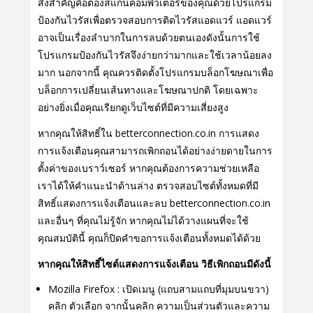
สิ่งสําคัญคือต้องสแกนคอมพิวเตอร์ของคุณด้วยโปรแกรม
ป้องกันไวรัสเพื่อตรวจสอบการติดไวรัสแอดแวร์ แอดแวร์
อาจเป็นเรื่องลําบากในการลบด้วยตนเองดังนั้นการใช้
โปรแกรมป้องกันไวรัสจึงง่ายกว่ามากและใช้เวลาน้อยลง
มาก นอกจากนี้ คุณควรติดตั้งโปรแกรมบล็อกโฆษณาเพื่อ
บล็อกการเปลี่ยนเส้นทางและโฆษณาปกติ โดยเฉพาะ
อย่างยิ่งเมื่อคุณเรียกดูเว็บไซต์ที่มีความเสี่ยงสูง
หากคุณให้สิทธิ์ใน betterconnection.co.in การแสดง
การแจ้งเตือนคุณสามารถเพิกถอนได้อย่างง่ายดายในการ
ตั้งค่าของเบราว์เซอร์ หากคุณต้องการความช่วยเหลือ
เราได้ให้คําแนะนําด้านล่าง ตรวจสอบไซต์ทั้งหมดที่มี
สิทธิ์แสดงการแจ้งเตือนและลบ betterconnection.co.in
และอื่นๆ ที่คุณไม่รู้จัก หากคุณไม่ได้วางแผนที่จะใช้
คุณสมบัตินี้ คุณก็ปิดคําขอการแจ้งเตือนทั้งหมดได้ด้วย
หากคุณให้สิทธิ์ไซต์แสดงการแจ้งเตือน วิธีเพิกถอนมีดังนี้
Mozilla Firefox : เปิดเมนู (แถบสามแถบที่มุมบนขวา)
คลิก ตัวเลือก จากนั้นคลิก ความเป็นส่วนตัวและความ