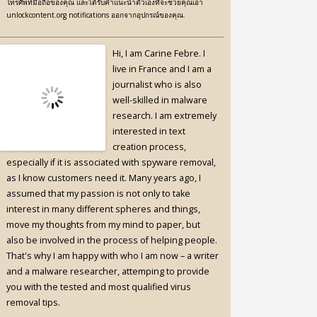
โทรศัพท์มือถือของคุณ และได้รับคำแนะนำตัวเองที่จะช่วยคุณเอา
unlockcontent.org notifications ออกจากอุปกรณ์ของคุณ.
Hi, I am Carine Febre. I
live in France and I am a
journalist who is also
well-skilled in malware
research. I am extremely
interested in text
creation process,
especially if it is associated with spyware removal,
as I know customers need it. Many years ago, I
assumed that my passion is not only to take
interest in many different spheres and things,
move my thoughts from my mind to paper, but
also be involved in the process of helping people.
That's why I am happy with who I am now – a writer
and a malware researcher, attemping to provide
you with the tested and most qualified virus
removal tips.