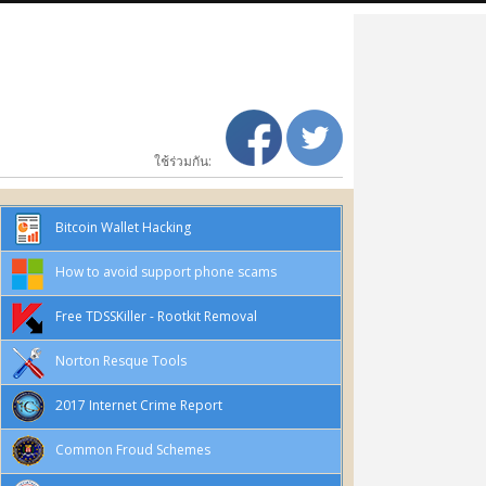
ใช้ร่วมกัน:
Bitcoin Wallet Hacking
How to avoid support phone scams
Free TDSSKiller - Rootkit Removal
Norton Resque Tools
2017 Internet Crime Report
Common Froud Schemes