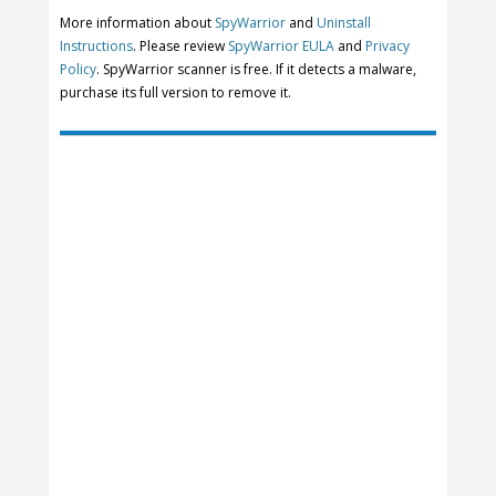
More information about
SpyWarrior
and
Uninstall
Instructions
. Please review
SpyWarrior EULA
and
Privacy
Policy
. SpyWarrior scanner is free. If it detects a malware,
purchase its full version to remove it.