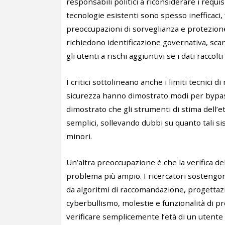
responsabili politici a riconsiderare i requis
tecnologie esistenti sono spesso inefficaci, 
preoccupazioni di sorveglianza e protezione 
richiedono identificazione governativa, scan
gli utenti a rischi aggiuntivi se i dati racc
I critici sottolineano anche i limiti tecnici di
sicurezza hanno dimostrato modi per bypass
dimostrato che gli strumenti di stima dell
semplici, sollevando dubbi su quanto tali si
minori.
Un’altra preoccupazione è che la verifica del
problema più ampio. I ricercatori sosteng
da algoritmi di raccomandazione, progettaz
cyberbullismo, molestie e funzionalità di 
verificare semplicemente l’età di un utente 