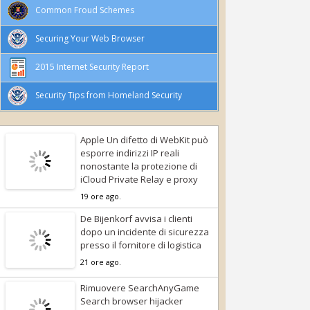
Common Froud Schemes
Securing Your Web Browser
2015 Internet Security Report
Security Tips from Homeland Security
Apple Un difetto di WebKit può
esporre indirizzi IP reali
nonostante la protezione di
iCloud Private Relay e proxy
19 ore ago.
De Bijenkorf avvisa i clienti
dopo un incidente di sicurezza
presso il fornitore di logistica
21 ore ago.
Rimuovere SearchAnyGame
Search browser hijacker