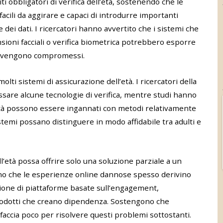
iti obbligatori di verifica dell’età, sostenendo che le
facili da aggirare e capaci di introdurre importanti
dei dati. I ricercatori hanno avvertito che i sistemi che
sioni facciali o verifica biometrica potrebbero esporre
olti vengono compromessi.
 molti sistemi di assicurazione dell’età. I ricercatori della
are alcune tecnologie di verifica, mentre studi hanno
’età possono essere ingannati con metodi relativamente
stemi possano distinguere in modo affidabile tra adulti e
l’età possa offrire solo una soluzione parziale a un
ono che le esperienze online dannose spesso derivino
ione di piattaforme basate sull’engagement,
prodotti che creano dipendenza. Sostengono che
faccia poco per risolvere questi problemi sottostanti.