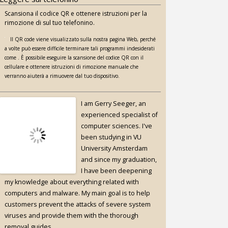
Scansiona il codice QR e ottenere istruzioni per la
rimozione di sul tuo telefonino.
Il QR code viene visualizzato sulla nostra pagina Web, perché
a volte può essere difficile terminare tali programmi indesiderati
come . È possibile eseguire la scansione del codice QR con il
cellulare e ottenere istruzioni di rimozione manuale che
verranno aiuterà a rimuovere dal tuo dispositivo.
I am Gerry Seeger, an
experienced specialist of
computer sciences. I've
been studying in VU
University Amsterdam
and since my graduation,
I have been deepening
my knowledge about everything related with
computers and malware. My main goal is to help
customers prevent the attacks of severe system
viruses and provide them with the thorough
removal guides.