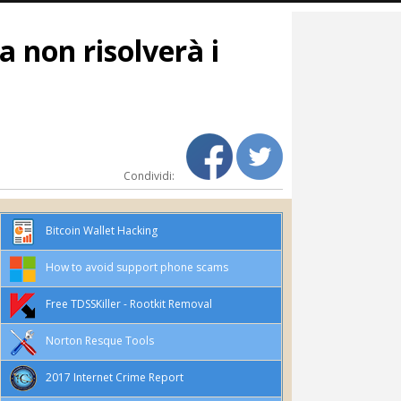
a non risolverà i
Condividi:
Bitcoin Wallet Hacking
How to avoid support phone scams
Free TDSSKiller - Rootkit Removal
Norton Resque Tools
2017 Internet Crime Report