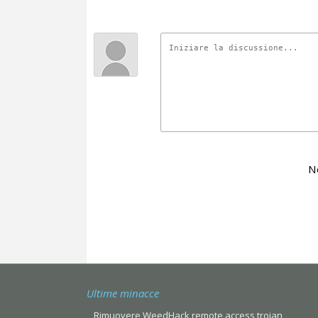
N
Ultime minacce
Rimuovere WeedHack remote access trojan