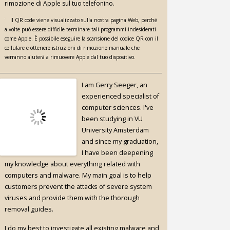
rimozione di Apple sul tuo telefonino.
Il QR code viene visualizzato sulla nostra pagina Web, perché
a volte può essere difficile terminare tali programmi indesiderati
come Apple. È possibile eseguire la scansione del codice QR con il
cellulare e ottenere istruzioni di rimozione manuale che
verranno aiuterà a rimuovere Apple dal tuo dispositivo.
I am Gerry Seeger, an
experienced specialist of
computer sciences. I've
been studying in VU
University Amsterdam
and since my graduation,
I have been deepening
my knowledge about everything related with
computers and malware. My main goal is to help
customers prevent the attacks of severe system
viruses and provide them with the thorough
removal guides.
I do my best to investigate all existing malware and