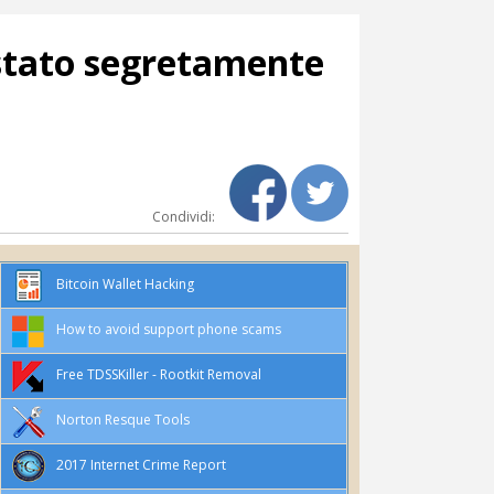
 stato segretamente
Condividi:
Bitcoin Wallet Hacking
How to avoid support phone scams
Free TDSSKiller - Rootkit Removal
Norton Resque Tools
2017 Internet Crime Report