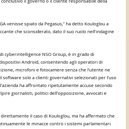
conclusivo il governo o il cliente responsabile della
A venisse spiato da Pegasus,” ha detto Kouloglou a
ccante che sconsiderato, dato il suo ruolo nell’indagine
 di cyberintelligence NSO Group, è in grado di
spositivi Android, consentendo agli operatori di
osizione, microfoni e fotocamere senza che l’utente ne
 software solo a clienti governativi selezionati per l’uso
e l’azienda ha affrontato ripetutamente accuse secondo
olpire giornalisti, politici dell’opposizione, avvocati e
irettamente il caso di Kouloglou, ma ha affermato che
ntinuamente le minacce contro i sistemi parlamentari.