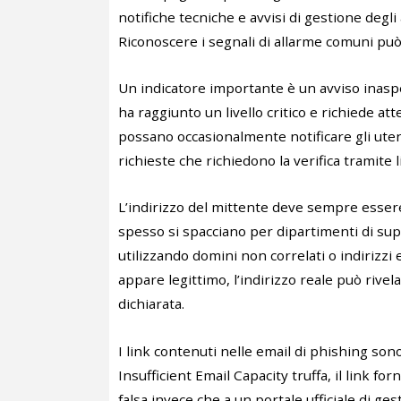
notifiche tecniche e avvisi di gestione degl
Riconoscere i segnali di allarme comuni può a
Un indicatore importante è un avviso inaspe
ha raggiunto un livello critico e richiede at
possano occasionalmente notificare gli utenti
richieste che richiedono la verifica tramite
L’indirizzo del mittente deve sempre esser
spesso si spacciano per dipartimenti di sup
utilizzando domini non correlati o indirizz
appare legittimo, l’indirizzo reale può rive
dichiarata.
I link contenuti nelle email di phishing son
Insufficient Email Capacity truffa, il link for
falsa invece che a un portale ufficiale di ges