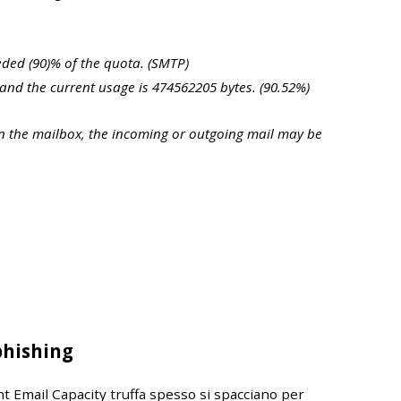
eded (90)% of the quota. (SMTP)
and the current usage is 474562205 bytes. (90.52%)
in the mailbox, the incoming or outgoing mail may be
phishing
t Email Capacity truffa spesso si spacciano per