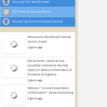
Securing Your Web Browser
2015 Internet Security Report
Security Tips from Homeland Security
Rimuovere WeedHack remote
access trojan
2 giorni ago.
Bol avverte i clienti di una
possibile violazione dei dati
dopo un attacco informatico al
fornitore di logistica
2 giorni ago.
Rimuovi ” Account expiration
confirmation ” email di phishing
2 giorni ago.