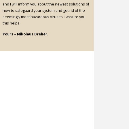
and I will inform you about the newest solutions of
how to safeguard your system and get rid of the
seemingly most hazardous viruses. I assure you
this helps.
Yours – Nikolaus Dreher.