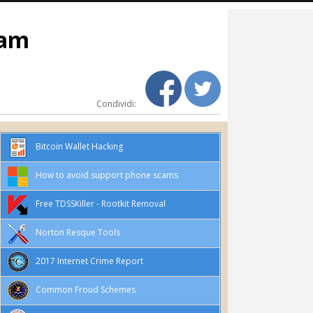
cam
Condividi:
Bitcoin Wallet Hacking
How to avoid support phone scams
Free TDSSKiller - Rootkit Removal
Norton Resque Tools
2017 Internet Crime Report
Common Froud Schemes