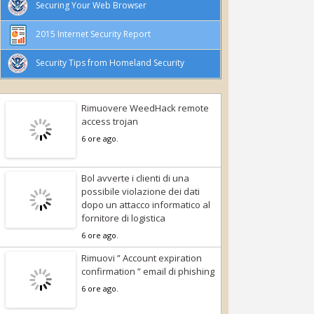
Securing Your Web Browser
2015 Internet Security Report
Security Tips from Homeland Security
Rimuovere WeedHack remote
access trojan
6 ore ago.
Bol avverte i clienti di una
possibile violazione dei dati
dopo un attacco informatico al
fornitore di logistica
6 ore ago.
Rimuovi ” Account expiration
confirmation ” email di phishing
6 ore ago.