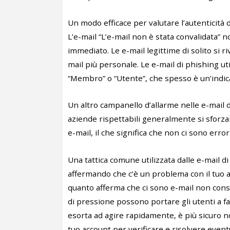
Un modo efficace per valutare l’autenticità d
L’e-mail “L’e-mail non è stata convalidata” 
immediato. Le e-mail legittime di solito si 
mail più personale. Le e-mail di phishing ut
“Membro” o “Utente”, che spesso è un’indica
Un altro campanello d’allarme nelle e-mail d
aziende rispettabili generalmente si sforz
e-mail, il che significa che non ci sono errori
Una tattica comune utilizzata dalle e-mail d
affermando che c’è un problema con il tuo a
quanto afferma che ci sono e-mail non cons
di pressione possono portare gli utenti a far
esorta ad agire rapidamente, è più sicuro non
tuo account per verificare e risolvere event