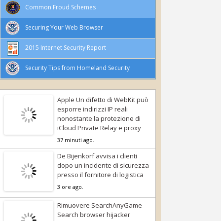
Common Froud Schemes
Securing Your Web Browser
2015 Internet Security Report
Security Tips from Homeland Security
Apple Un difetto di WebKit può
esporre indirizzi IP reali
nonostante la protezione di
iCloud Private Relay e proxy
37 minuti ago.
De Bijenkorf avvisa i clienti
dopo un incidente di sicurezza
presso il fornitore di logistica
3 ore ago.
Rimuovere SearchAnyGame
Search browser hijacker