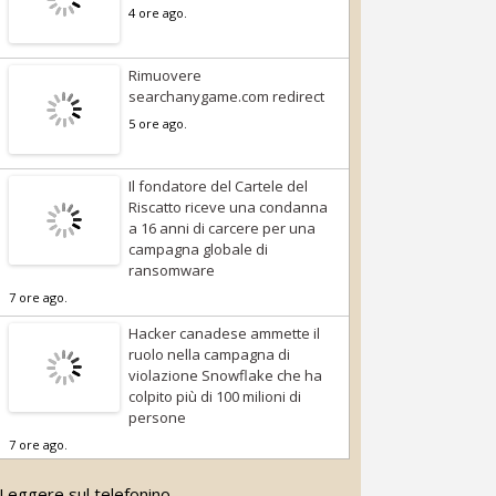
4 ore ago.
Rimuovere
searchanygame.com redirect
5 ore ago.
Il fondatore del Cartele del
Riscatto riceve una condanna
a 16 anni di carcere per una
campagna globale di
ransomware
7 ore ago.
Hacker canadese ammette il
ruolo nella campagna di
violazione Snowflake che ha
colpito più di 100 milioni di
persone
7 ore ago.
Leggere sul telefonino