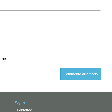
ome
Pagine
Contattaci