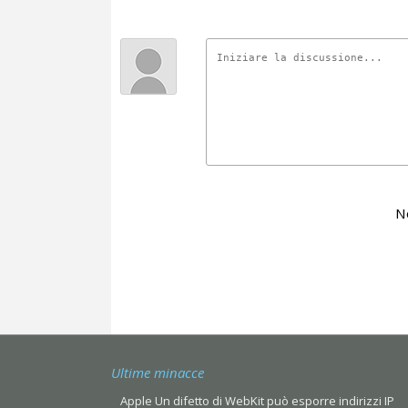
N
Ultime minacce
Apple Un difetto di WebKit può esporre indirizzi IP