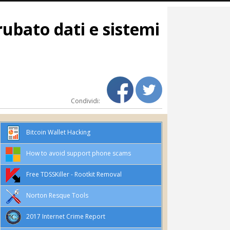
ubato dati e sistemi
Condividi:
Bitcoin Wallet Hacking
How to avoid support phone scams
Free TDSSKiller - Rootkit Removal
Norton Resque Tools
2017 Internet Crime Report