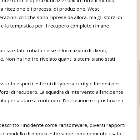
terrotto le operazioni aziendali in tutto il mondo,
, la ricezione e i processi di produzione. West
azioni critiche sono riprese da allora, ma gli sforzi di
i e la tempistica per il recupero completo rimane
i sia stato rubato né se informazioni di clienti,
. Non ha inoltre rivelato quanti sistemi siano stati
ssunto esperti esterni di cybersecurity e forensi per
forzi di recupero. La squadra di intervento all’incidente
ta per aiutare a contenere l’intrusione e ripristinare i
descritto l’incidente come ransomware, diversi rapporti
to un modello di doppia estorsione comunemente usato