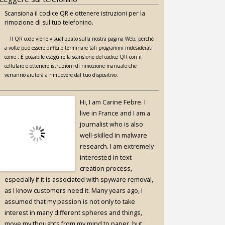
Scansiona il codice QR e ottenere istruzioni per la
rimozione di sul tuo telefonino.
Il QR code viene visualizzato sulla nostra pagina Web, perché
a volte può essere difficile terminare tali programmi indesiderati
come . È possibile eseguire la scansione del codice QR con il
cellulare e ottenere istruzioni di rimozione manuale che
verranno aiuterà a rimuovere dal tuo dispositivo.
Hi, I am Carine Febre. I
live in France and I am a
journalist who is also
well-skilled in malware
research. I am extremely
interested in text
creation process,
especially if it is associated with spyware removal,
as I know customers need it. Many years ago, I
assumed that my passion is not only to take
interest in many different spheres and things,
move my thoughts from my mind to paper, but