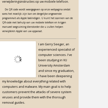
verwijderingsinstructies op uw mobiele telefoon.
De QR code wordt weergegeven op onze webpagina omdat
soms het moeilijk zijn kan om dergelijke ongewenste
programma's als Apple beëindigen. U kunt het scannen van de
QR-code met behulp van uw mobiele telefoon en krijgen
manueel wegruiming dienstorder die u zullen helpen
verwijderen Apple van uw apparaat.
I am Gerry Seeger, an
experienced specialist of
computer sciences. I've
been studying in VU
University Amsterdam
and since my graduation,
I have been deepening
my knowledge about everything related with
computers and malware. My main goal is to help
customers prevent the attacks of severe system
viruses and provide them with the thorough
removal guides.