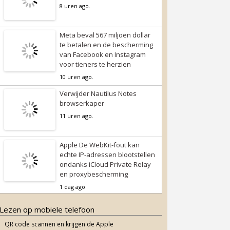
8 uren ago.
Meta beval 567 miljoen dollar
te betalen en de bescherming
van Facebook en Instagram
voor tieners te herzien
10 uren ago.
Verwijder Nautilus Notes
browserkaper
11 uren ago.
Apple De WebKit-fout kan
echte IP-adressen blootstellen
ondanks iCloud Private Relay
en proxybescherming
1 dag ago.
Lezen op mobiele telefoon
QR code scannen en krijgen de Apple