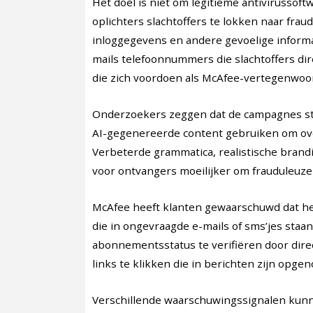
Het doel is niet om legitieme antivirussof
oplichters slachtoffers te lokken naar fra
inloggegevens en andere gevoelige informa
mails telefoonnummers die slachtoffers d
die zich voordoen als McAfee-vertegenwoo
Onderzoekers zeggen dat de campagnes ste
AI-gegenereerde content gebruiken om ove
Verbeterde grammatica, realistische bra
voor ontvangers moeilijker om frauduleuze
McAfee heeft klanten gewaarschuwd dat he
die in ongevraagde e-mails of sms’jes staan
abonnementsstatus te verifiëren door direc
links te klikken die in berichten zijn opge
Verschillende waarschuwingssignalen kunne