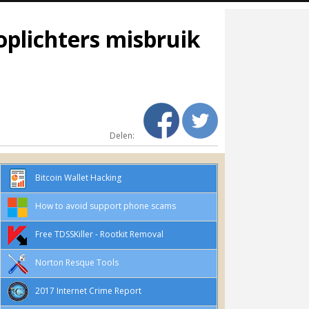
plichters misbruik
Delen:
Bitcoin Wallet Hacking
How to avoid support phone scams
Free TDSSKiller - Rootkit Removal
Norton Resque Tools
2017 Internet Crime Report