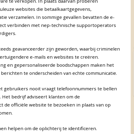
tware te verkopen. In plaats daarvan proberen
uduleuze websites die betaalkaartgegevens,
tie verzamelen. In sommige gevallen bevatten de e-
irect verbinden met nep-technische supportoperators
rdigers.
eds geavanceerder zijn geworden, waarbij criminelen
rtuigendere e-mails en websites te creëren.
nding en gepersonaliseerde boodschappen maken het
 berichten te onderscheiden van echte communicatie.
t gebruikers nooit vraagt telefoonnummers te bellen
. Het bedrijf adviseert klanten om de
t de officiële website te bezoeken in plaats van op
nomen.
n helpen om de oplichterij te identificeren.