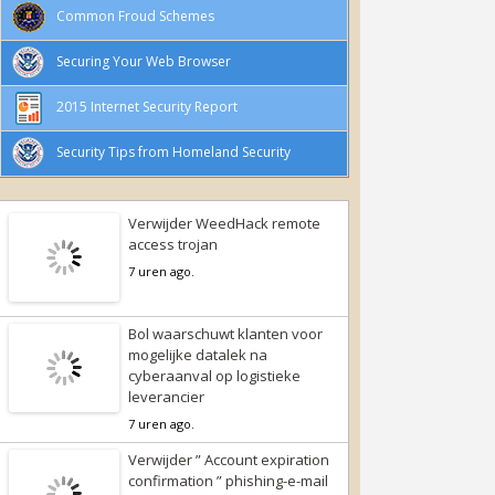
Common Froud Schemes
Securing Your Web Browser
2015 Internet Security Report
Security Tips from Homeland Security
Verwijder WeedHack remote
access trojan
7 uren ago.
Bol waarschuwt klanten voor
mogelijke datalek na
cyberaanval op logistieke
leverancier
7 uren ago.
Verwijder ” Account expiration
confirmation ” phishing-e-mail