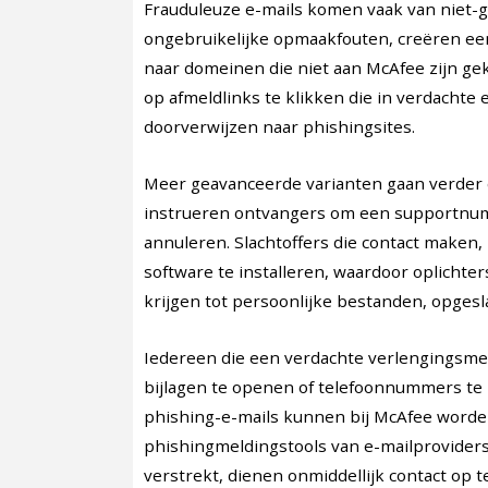
Frauduleuze e-mails komen vaak van niet-g
ongebruikelijke opmaakfouten, creëren een 
naar domeinen die niet aan McAfee zijn g
op afmeldlinks te klikken die in verdachte
doorverwijzen naar phishingsites.
Meer geavanceerde varianten gaan verder
instrueren ontvangers om een supportnum
annuleren. Slachtoffers die contact make
software te installeren, waardoor oplichte
krijgen tot persoonlijke bestanden, opge
Iedereen die een verdachte verlengingsmeld
bijlagen te openen of telefoonnummers te b
phishing-e-mails kunnen bij McAfee word
phishingmeldingstools van e-mailproviders
verstrekt, dienen onmiddellijk contact o