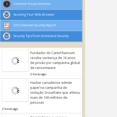
Common Froud Schemes
Securing Your Web Browser
2015 Internet Security Report
Security Tips from Homeland Security
Fundador do Cartel Ransom
recebe sentença de 16 anos
de prisão por campanha global
de ransomware
2 horas ago.
Hacker canadense admite
papel na campanha de
violação Snowflake que afetou
mais de 100 milhões de
pessoas
2 horas ago.