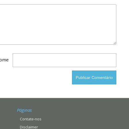
ome
Páginas
Contate-nos
Disclaimer