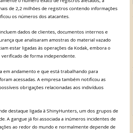
amente o número exato de registros afetados, a
mais de 2,2 milhões de registros contendo informações
ificou os números dos atacantes.
incluem dados de clientes, documentos internos e
gurança que analisaram amostras do material vazado
iam estar ligadas às operações da Kodak, embora o
 verificado de forma independente.
ua em andamento e que está trabalhando para
foram acessadas. A empresa também notificou as
ossíveis obrigações relacionadas aos indivíduos
nde destaque ligada à ShinyHunters, um dos grupos de
de. A gangue já foi associada a inúmeros incidentes de
zações ao redor do mundo e normalmente depende de