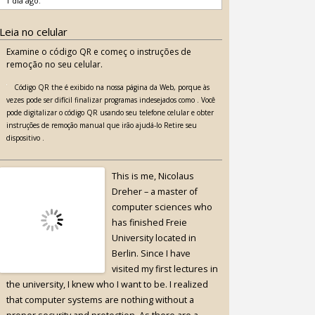
1 dia ago.
Leia no celular
Examine o código QR e começ o instruções de
remoção no seu celular.
Código QR the é exibido na nossa página da Web, porque às
vezes pode ser difícil finalizar programas indesejados como . Você
pode digitalizar o código QR usando seu telefone celular e obter
instruções de remoção manual que irão ajudá-lo Retire seu
dispositivo .
This is me, Nicolaus
Dreher – a master of
computer sciences who
has finished Freie
University located in
Berlin. Since I have
visited my first lectures in
the university, I knew who I want to be. I realized
that computer systems are nothing without a