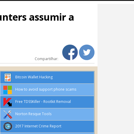
unters assumir a
Compartilhar:
Bitcoin Wallet Hacking
How to avoid support phone scams
Free TDSSKiller - Rootkit Removal
Norton Resque Tools
2017 Internet Crime Report