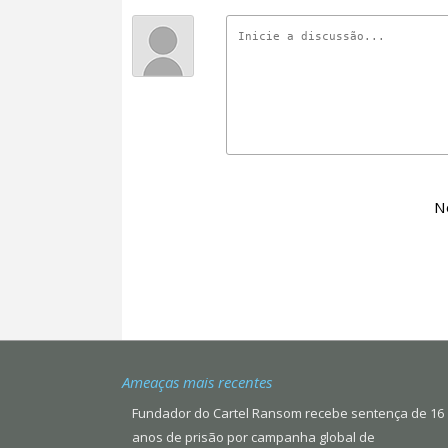
N
Ameaças mais recentes
Fundador do Cartel Ransom recebe sentença de 16
anos de prisão por campanha global de