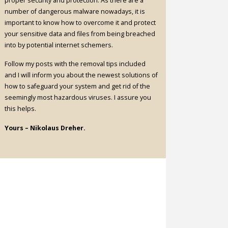
proper security and protection. As there are a
number of dangerous malware nowadays, it is
important to know how to overcome it and protect
your sensitive data and files from being breached
into by potential internet schemers.
Follow my posts with the removal tips included
and I will inform you about the newest solutions of
how to safeguard your system and get rid of the
seemingly most hazardous viruses. I assure you
this helps.
Yours – Nikolaus Dreher.