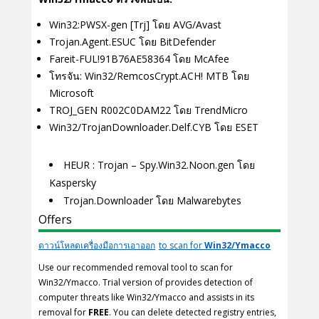
Win32:PWSX-gen [Trj] โดย AVG/Avast
Trojan.Agent.ESUC โดย BitDefender
Fareit-FUL!91B76AE58364 โดย McAfee
โทรจัน: Win32/RemcosCrypt.ACH! MTB โดย
Microsoft
TROJ_GEN R002C0DAM22 โดย TrendMicro
Win32/TrojanDownloader.Delf.CYB โดย ESET
HEUR : Trojan – Spy.Win32.Noon.gen โดย
Kaspersky
Trojan.Downloader โดย Malwarebytes
Offers
ดาวน์โหลดเครื่องมือการเอาออก
to scan for
Win32/Ymacco
Use our recommended removal tool to scan for
Win32/Ymacco. Trial version of provides detection of
computer threats like Win32/Ymacco and assists in its
removal for
FREE
. You can delete detected registry entries,