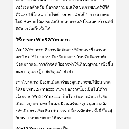
ทอร์เรนต์สําหรับเนื้อหาความบันเทิงเช่นภาพยนตร์ซีรีส์
ทีวีและวิดีโอเกม เว็บไซต์ Torrent มักได้รับการควบคุม
ไม่ดี ซึ่งช่วยให้ผู้ประสงค์ร้ายสามารถอัปโหลดทอร์เรนต์ที่
มีมัลแวร์อยู่ในนั้นได้
วิธีการลบ Win32/Ymacco
Win32/Ymacco คือการติดมัลแวร์ที่ร้ายแรงซึ่งควรลบ
ออกโดยใช้โปรแกรมป้องกันมัลแวร์ โทรจันมีความซับ
ซ้อนมากและการกําจัดคู่มืออาจทําให้เกิดปัญหามากยิ่งขึ้น
จนกว่าคุณจะรู้ว่าสิ่งที่คุณกําลังทํา
หากโปรแกรมป้องกันมัลแวร์ของคุณตรวจพบให้อนุญาต
ให้ลบ Win32/Ymacco ทันที นอกจากนี้ยังเป็นไปได้ว่า
เนื่องจาก Win32/Ymacco เป็นโทรจันหยดมัลแวร์เพิ่ม
เติมอาจถูกตรวจพบในคอมพิวเตอร์ของคุณ คุณอาจต้อ
งดําเนินการเพิ่มเติม เช่น การเปลี่ยนรหัสผ่าน ทั้งนี้ขึ้นอยู่
กับประเภทของมัลแวร์ที่ตรวจพบ
Win32/Ymacco ตรวจพบเป็น: