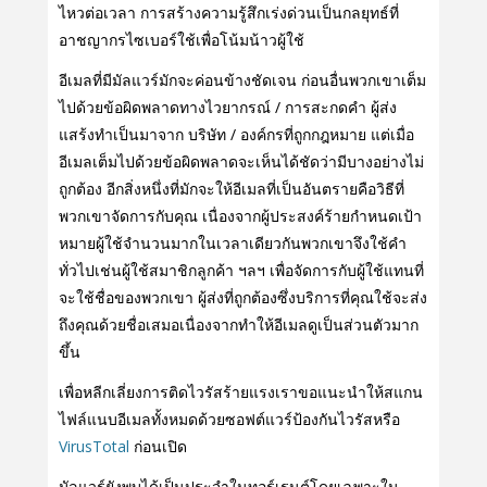
ไหวต่อเวลา การสร้างความรู้สึกเร่งด่วนเป็นกลยุทธ์ที่
อาชญากรไซเบอร์ใช้เพื่อโน้มน้าวผู้ใช้
อีเมลที่มีมัลแวร์มักจะค่อนข้างชัดเจน ก่อนอื่นพวกเขาเต็ม
ไปด้วยข้อผิดพลาดทางไวยากรณ์ / การสะกดคํา ผู้ส่ง
แสร้งทําเป็นมาจาก บริษัท / องค์กรที่ถูกกฎหมาย แต่เมื่อ
อีเมลเต็มไปด้วยข้อผิดพลาดจะเห็นได้ชัดว่ามีบางอย่างไม่
ถูกต้อง อีกสิ่งหนึ่งที่มักจะให้อีเมลที่เป็นอันตรายคือวิธีที่
พวกเขาจัดการกับคุณ เนื่องจากผู้ประสงค์ร้ายกําหนดเป้า
หมายผู้ใช้จํานวนมากในเวลาเดียวกันพวกเขาจึงใช้คํา
ทั่วไปเช่นผู้ใช้สมาชิกลูกค้า ฯลฯ เพื่อจัดการกับผู้ใช้แทนที่
จะใช้ชื่อของพวกเขา ผู้ส่งที่ถูกต้องซึ่งบริการที่คุณใช้จะส่ง
ถึงคุณด้วยชื่อเสมอเนื่องจากทําให้อีเมลดูเป็นส่วนตัวมาก
ขึ้น
เพื่อหลีกเลี่ยงการติดไวรัสร้ายแรงเราขอแนะนําให้สแกน
ไฟล์แนบอีเมลทั้งหมดด้วยซอฟต์แวร์ป้องกันไวรัสหรือ
VirusTotal
ก่อนเปิด
มัลแวร์ยังพบได้เป็นประจําในทอร์เรนต์โดยเฉพาะใน