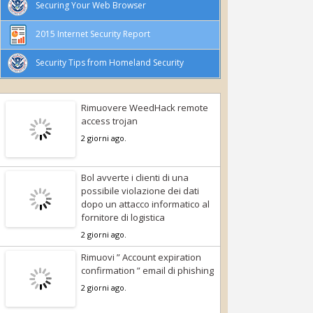
Securing Your Web Browser
2015 Internet Security Report
Security Tips from Homeland Security
Rimuovere WeedHack remote
access trojan
2 giorni ago.
Bol avverte i clienti di una
possibile violazione dei dati
dopo un attacco informatico al
fornitore di logistica
2 giorni ago.
Rimuovi ” Account expiration
confirmation ” email di phishing
2 giorni ago.