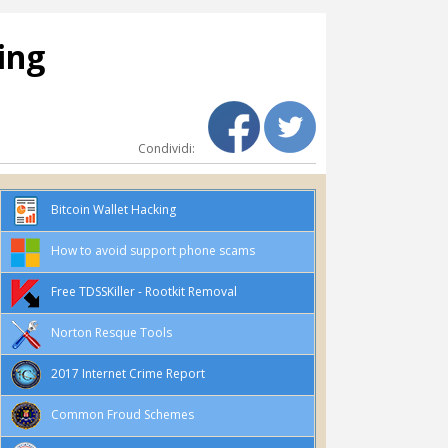
hing
Condividi:
Bitcoin Wallet Hacking
How to avoid support phone scams
Free TDSSKiller - Rootkit Removal
Norton Resque Tools
2017 Internet Crime Report
Common Froud Schemes